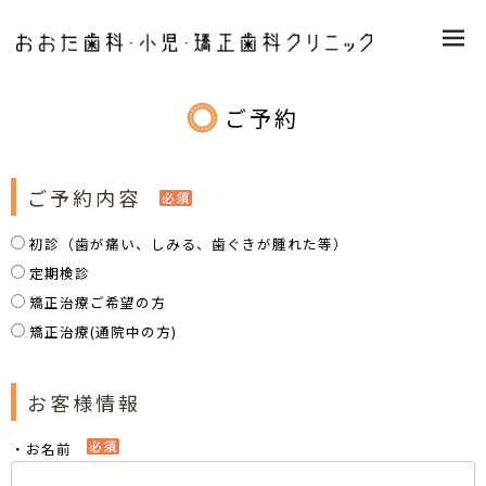
M
E
N
U
ご予約
ご予約内容
初診（歯が痛い、しみる、歯ぐきが腫れた等）
定期検診
矯正治療ご希望の方
矯正治療(通院中の方)
お客様情報
・お名前