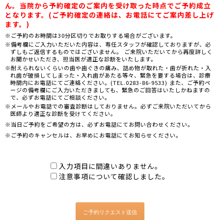
ん。当院から予約確定のご案内を受け取った時点でご予約成立
となります。(ご予約確定の連絡は、お電話にてご案内差し上げ
ます。)
※ご予約のお時間は30分区切りでお取りする場合がございます。
※備考欄にご入力いただいた内容は、専任スタッフが確認しておりますが、必
ずしもご返信するものではございません。 ご来院いただいてから再度詳しく
お聞かせいただき、担当医が適正な診断をいたします。
※耐えられないくらいの歯や歯ぐきの痛み、詰め物が取れた・歯が折れた・入
れ歯が破損してしまった・入れ歯があたる等々、緊急を要する場合は、診療
時間内にお電話にてご連絡ください。(TEL.0283-86-9533) また、ご予約ペ
ージの備考欄にご入力いただきましても、緊急のご回答はいたしかねますの
で、必ずお電話にてご相談ください。
※メールやお電話での審査診断はしておりません。必ずご来院いただいてから
医師より適正な診断を受けてください。
※当日ご予約をご希望の方は、必ずお電話にてお問い合わせください。
※ご予約のキャンセルは、お早めにお電話にてお知らせください。
入力項目に間違いありません。
注意事項について確認しました。