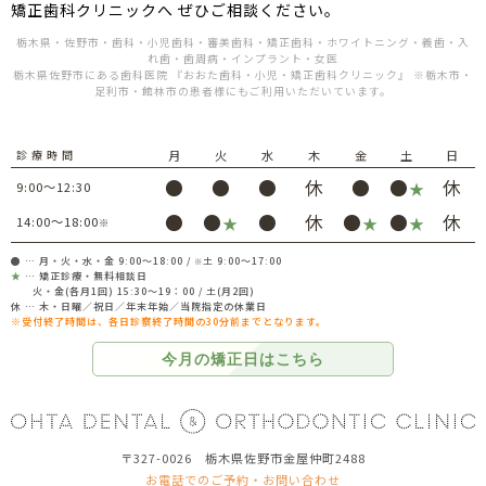
矯正歯科クリニックへ ぜひご相談ください。
栃木県・佐野市・歯科・小児歯科・審美歯科・矯正歯科・ホワイトニング・義歯・入
れ歯・歯周病・インプラント・女医
栃木県佐野市にある歯科医院 『おおた歯科・小児・矯正歯科クリニック』 ※栃木市・
足利市・館林市の患者様にもご利用いただいています。
診 療 時 間
月
火
水
木
金
土
日
●
●
●
休
●
●
休
9:00～12:30
★
●
●
●
休
●
●
休
14:00～18:00
★
★
★
※
● … 月・火・水・金 9:00～18:00 /
土 9:00～17:00
※
★
… 矯正診療・無料相談日
火・金(各月1回) 15:30～19：00 / 土(月2回)
休 … 木・日曜／祝日／年末年始／当院指定の休業日
※受付終了時間は、各日診察終了時間の30分前までとなります。
今月の
矯正日は
こちら
〒327-0026 栃木県佐野市金屋仲町2488
お電話でのご予約・お問い合わせ