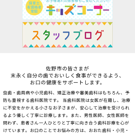
佐野市の皆さまが
末永く自分の歯でおいしく食事ができるよう、
お口の健康をサポートします。
虫歯
・
歯周病
や
小児歯科
、
矯正治療
や
審美歯科
はもちろん、
予
防
も重視する歯科医院です。
当
歯科
医院は
女医
が在籍し、治療
に不安をかかえる小さなお子さまが、安心して治療を受けられ
るよう優しく丁寧に診療します。
また、男性医師、女性医師を
問わず、患者さん一人ひとりと丁寧に向き合う歯科診療を心が
けています。
お口のことでお悩みの方は、おおた歯科・小児・