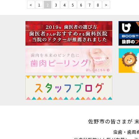
<
1
2
3
4
5
6
7
8
>
佐野市の皆さまが
末
虫歯
・
歯周