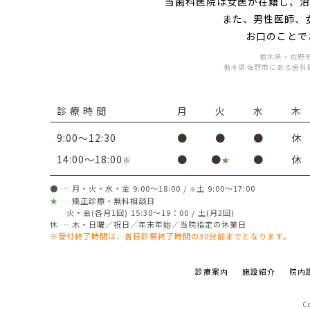
当
歯科
医院は
女医
が在籍し、治
また、男性医師、
お口のことで
栃木県・佐野
栃木県佐野市にある歯科
診 療 時 間
月
火
水
木
9:00～12:30
●
●
●
休
14:00～18:00
●
●
●
休
※
★
● … 月・火・水・金 9:00～18:00 /
土 9:00～17:00
※
★
… 矯正診療・無料相談日
火・金(各月1回) 15:30～19：00 / 土(月2回)
休 … 木・日曜／祝日／年末年始／当院指定の休業日
※受付終了時間は、各日診察終了時間の30分前までとなります。
診療案内
施設紹介
院内
C