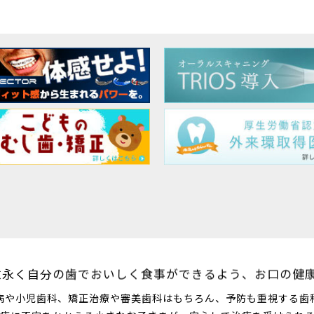
永く自分の歯でおいしく食事ができるよう、
お口の健
病
や
小児歯科
、
矯正治療
や
審美歯科
はもちろん、
予防
も重視する歯