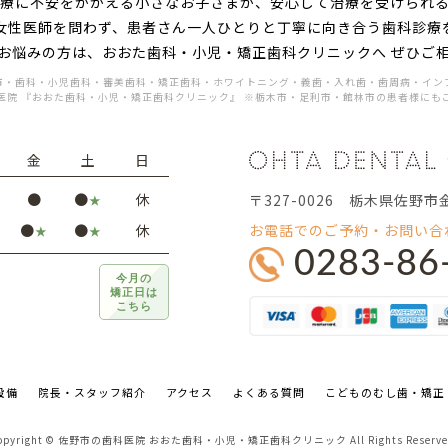
療に不安をかかえる小さなお子さまが、安心して治療を受けられ
女性医師を問わず、患者さん一人ひとりと丁寧に向き合う歯科診療
お悩みの方は、おおた歯科・小児・矯正歯科クリニックへ ぜひご
市・歯科・小児歯科・審美歯科・矯正歯科・ホワイトニング・義歯・入れ歯・歯周病・イン
医院 『おおた歯科・小児・矯正歯科クリニック』 ※栃木市・足利市・館林市の患者様にも
金
土
日
●
●
休
〒327-0026 栃木県佐野市
★
お電話でのご予約・お問い合
●
●
休
★
★
0283-86
今月の
矯正日は
こちら
設備
院長・スタッフ紹介
アクセス
よくある質問
こどものむし歯・矯正
opyright © 佐野市の歯科医院 おおた歯科・小児・矯正歯科クリニック All Rights Reserve