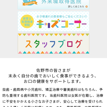
佐野市の皆さまが
末永く自分の歯でおいしく食事ができるよう、
お口の健康をサポートします。
虫歯
・
歯周病
や
小児歯科
、
矯正治療
や
審美歯科
はもちろん、
予
防
も重視する歯科医院です。
当
歯科
医院は
女医
が在籍し、治療
に不安をかかえる小さなお子さまが、安心して治療を受けられ