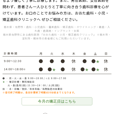
るよう優しく丁寧に診療します。
また、男性医師、女性医師を
問わず、患者さん一人ひとりと丁寧に向き合う歯科診療を心が
けています。
お口のことでお悩みの方は、おおた歯科・小児・
矯正歯科クリニックへ ぜひご相談ください。
栃木県・佐野市・歯科・小児歯科・審美歯科・矯正歯科・ホワイトニング・義歯・入
れ歯・歯周病・インプラント・女医
栃木県佐野市にある歯科医院 『おおた歯科・小児・矯正歯科クリニック』 ※栃木市・
足利市・館林市の患者様にもご利用いただいています。
診 療 時 間
月
火
水
木
金
土
日
●
●
●
休
●
●
休
9:00～12:30
★
●
●
●
休
●
●
休
14:00～18:00
★
★
★
※
● … 月・火・水・金 9:00～18:00 /
土 9:00～17:00
※
★
… 矯正診療・無料相談日
火・金(各月1回) 15:30～19：00 / 土(月2回)
休 … 木・日曜／祝日／年末年始／当院指定の休業日
※受付終了時間は、各日診察終了時間の30分前までとなります。
今月の
矯正日は
こちら